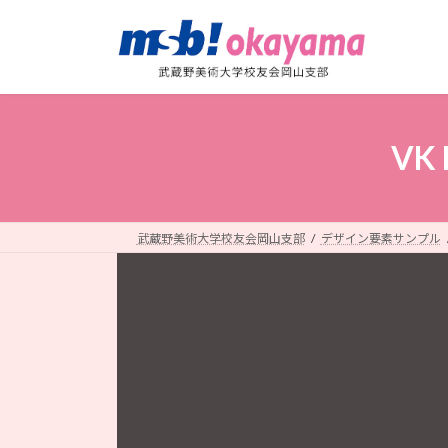
コ
ナ
ン
ビ
テ
ゲ
ン
ー
ツ
シ
へ
ョ
VK
ス
ン
キ
に
ッ
移
プ
動
武蔵野美術大学校友会岡山支部
デザイン要素サンプル