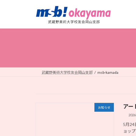
コ
ナ
ン
ビ
テ
ゲ
ン
ー
ツ
シ
へ
ョ
ス
ン
キ
に
ッ
移
プ
動
武蔵野美術大学校友会岡山支部
msb-kamada
アー
お知らせ
202
5月2
ョップ